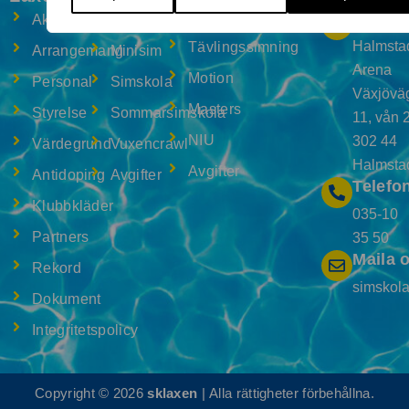
o
g
o
r
Adres
Aktuellt
Babysim
Tävling
k
a
m
Halmsta
Tävlingssimning
Arrangemang
Minisim
Arena
Motion
Personal
Simskola
Växjövä
Masters
Styrelse
Sommarsimskola
11, vån 
NIU
302 44
Värdegrund
Vuxencrawl
Halmsta
Avgifter
Antidoping
Avgifter
Telefo
Klubbkläder
035-10
Partners
35 50
Maila 
Rekord
simskol
Dokument
Integritetspolicy
Copyright © 2026
sklaxen
| Alla rättigheter förbehållna.