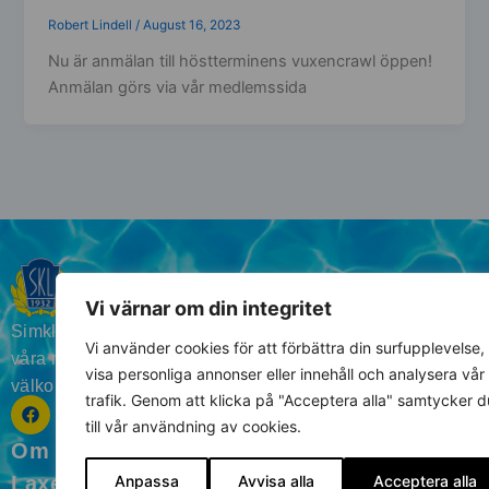
Robert Lindell
/
August 16, 2023
Nu är anmälan till höstterminens vuxencrawl öppen!
Anmälan görs via vår medlemssida
Vi värnar om din integritet
Simklubben Laxen grundades 1932 och har aktiviteter för
Vi använder cookies för att förbättra din surfupplevelse,
våra medlemmar från 3 månaders ålder upp till 90+,
visa personliga annonser eller innehåll och analysera vår
välkomna till oss.
trafik. Genom att klicka på "Acceptera alla" samtycker d
F
I
a
n
till vår användning av cookies.
c
s
Om SK
Våra
Träning
Medlemmar
SK
e
t
b
a
Medlemssida
Anpassa
Avvisa alla
Acceptera alla
Laxen
Kurser
&
Laxen